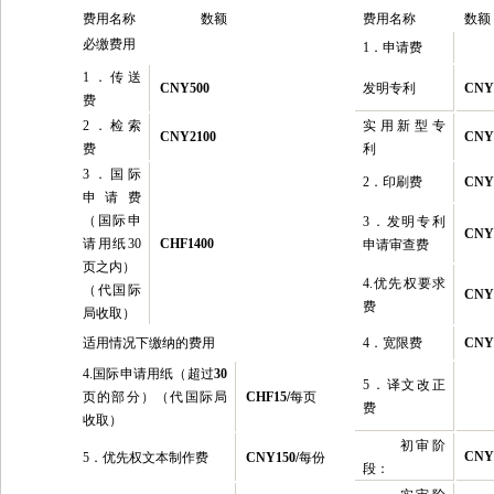
费用名称
数额
费用名称
数额
必缴费用
1
．申请费
1
．传送
CNY500
发明专利
CNY
费
2
．检索
实用新型专
CNY2100
CNY
费
利
3
．国际
2
．印刷费
CNY
申请费
（国际申
3
．发明专利
CNY
请用纸30
CHF1400
申请审查费
页之内）
4.
优先权要求
（代国际
CNY
费
局收取）
适用情况下缴纳的费用
4
．宽限费
CNY
4.
国际申请用纸（超过
30
5
．译文改正
页的部分）（代国际局
CHF15/
每页
费
收取）
初审阶
CNY
5
．优先权文本制作费
CNY150/
每份
段：