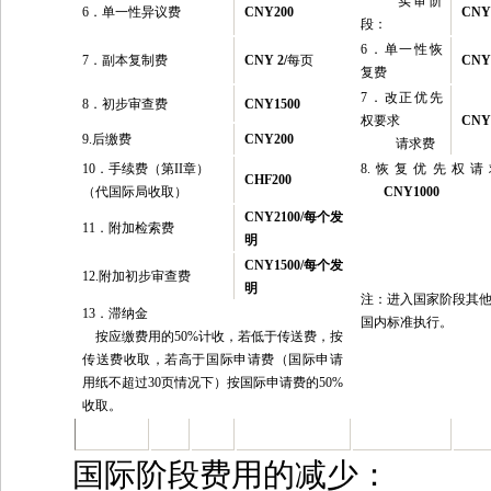
实审阶
6
．单一性异议费
CNY200
CNY
段：
6
．单一性恢
7
．副本复制费
CNY 2/
每页
CNY
复费
7
．改正优先
8
．初步审查费
CNY1500
权要求
CNY
9.
后缴费
CNY200
请求费
10
．手续费（第II章）
8.
恢复优先权请
CHF200
（代国际局收取）
CNY1000
CNY2100/
每个发
11
．附加检索费
明
CNY1500/
每个发
12.
附加初步审查费
明
注：进入国家阶段其
13
．滞纳金
国内标准执行。
按应缴费用的50%计收，若低于传送费，按
传送费收取，若高于国际申请费（国际申请
用纸不超过30页情况下）按国际申请费的50%
收取。
国际阶段费用的减少：