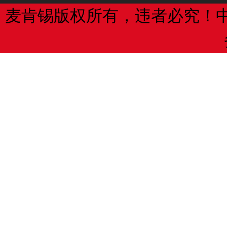
利；
麦肯锡版权所有，违者必究！
专利费用的种类、金额及期限
（4）保护作品完整权，即保护作品
申请费、申请附加费、优先权要求费
改的权利；
费；
2、美术作品财产权又称经济权利，
发明专利申请实质审查费、复审费
（1）复制权，即以印刷、复印、拓
专利登记费、公告印刷费、申请维持
像、翻录、翻拍等方式将作品制作一份
利；
着录事项变更费、恢复权利请求费、
费、实用新型专利检索报告费；
（2）发行权，即以出售或者赠与方
作品的原件或者复制件的权利；
无效宣告请求费、中止程序请求费、
费、强制许可使用费的裁决请求费
（3）出租权，即有偿许可他人临时
和以类似摄制电影的方法创作的作品、