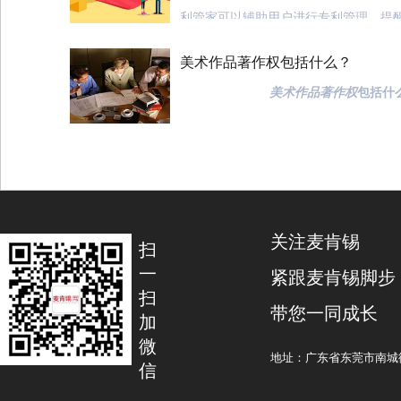
利管家可以辅助用户进行专利管理，提
也有很多用户会很模糊专利年费的缴费
美术作品著作权包括什么？
小编就专利年费缴费一事，给大家梳理
专利收费的性质
美术作品著作权
包括什
专利收费是指国务院专利行政部门根
美术作品
著
作权包括美术作品人身
共和国专利法》和《中华人民共和国专
产权：
规定的在专利申请的审查和批准、办理
申请的复审与专利权的无效宣告、以及
1、美术作品人身权又称精神权利，
关注麦肯锡
决时，按照法律、规定向专利申请人、
扫
当事人收取的费用。专利收费属于行政
（1）发表权，即决定作品是否公之
一
紧跟麦肯锡脚步
收取的费用是国家财政预算内的资金。
扫
带您一同成长
（2）署名权，即表明作者身份，在
加
微
在专利审查流程（即受理、审查、授
权利；
地址：广东省东莞市南城街
信
效宣告）中专利缴费贯穿始终。在专利审
规程中有10项涉及缴纳费用。
（3）修改权，即修改或者授权他人