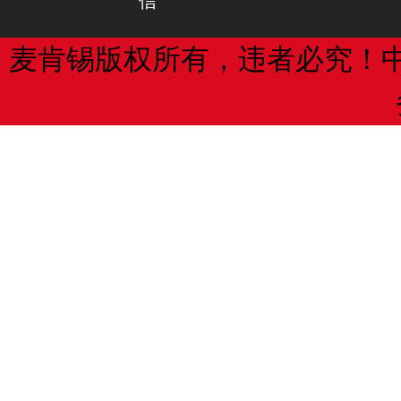
信
立异持续、健康和良性开展。
有趣的是,专利状态跟踪装置是无线,
麦肯锡版权所有，违者必究！
（2）增加公司经济收益
到一个PS4通过蓝牙或无线网络。竞争
无线外设,毫无疑问,索尼可能会追随他
经过遵循《公司知识产权办理标准》
不给任何指示,然而,是否现有的跟踪是
权发明才能和水平大大提高，知识产权
合并PSVR继任者的一部分。
加，公司具有高附加值的自主知识产权
术不断涌现，经过自个出产出售或经过
PSVR去年10月被释放。自那时以来
让别人，将给公司带来丰盛经济收益。
保持沉默,省略从年末销售数字新闻稿和
书在最后一次会议的平台。然而有更多
（3）提高公司本身价值
的包上架的PS4 Pro提供了明显的肿块
这些专利有助于表明公司没有完成虚拟
经过遵循《公司知识产权办理标准》
识产权办理标准化、系统化、详细化，
主知识产权不断保值、增值，无形财物
高，有利于提高投资者和金融机构对公