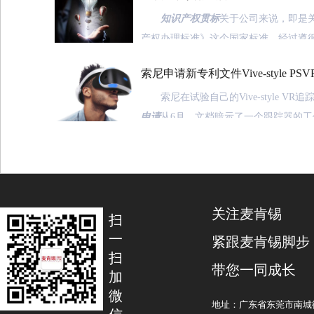
知识产权贯标
关于公司来说，即是
产权办理标准》这个国家标准。经过遵
司可以愈加清晰知识产权的办理方针和
索尼申请新专利文件Vive-style P
树立知识产权办理制度、责任等；经过
确保公司在出产经营的各个环境中知识
索尼在试验自己的Vive-style VR追
况，防止公司各类知识产权丢失、或者
申请
从6月。文档暗示了一个跟踪器的工
目前的虚拟现实技术。功能作为外部投影
一般来讲，知识产权贯标可以为公司
用灯光和镜子地图直接进入PSVR玩家
下优点：
动。目前索尼的VR提供使用相机来检测
（1）鼓励公司自主立异
机,现有的跟踪用户一个极小的空间限制
关注麦肯锡
PS4的相机,如果这种新技术使得生产它
扫
经过遵循《公司知识产权办理标准》
更多的流动性,还提供更准确和身临其境的
一
紧跟麦肯锡脚步
广大员工知识产权意识增强，员工发明
虽然仅仅是申请专利技术并不能保证
扫
带您一同成长
沛调动，使公司发明生机竞相迸发，立
尼投资更加身临其境的PSVR体验是非
加
微
挥，立异效果得到尊敬和维护，立异投
身体走动虚拟世界奇迹创造一种存在的感
地址：广东省东莞市南城街
异效益充沛体现。办理出效益，将进一
场,这种新设备可以帮助PSVR同技术完