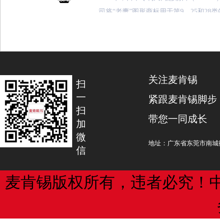
这6起典型案例分别是阿克苏地区苹果协
司将“老鹰”图形商标用于第9、25和28
果经营部侵害商标权案，林某某、黄某
玛尼提出了异议。阿玛尼称，由于朝日
册商标的商品罪案，新华都公司诉德令
用于第25类商品的鹰形商标相似并可能
市侵害商标权纠纷案，某餐饮公司诉西
朝日的商标应被撤销。
茶店著作权侵权及不正当竞争纠纷案，
关注麦肯锡
假冒注册商标罪案，某传媒公司诉西宁
但是，日本专利局上诉委员会认为阿玛
扫
放映权纠纷案。
足以支持其驰名商标的假设。尽管阿玛
一
紧跟麦肯锡脚步
经营生意并在异议文件中披露了销售数
扫
带您一同成长
阿克苏地区苹果协会是第5918994号地
定，阿玛尼出具的证据不足以证明其指
加
微
的注册人，该商标由空心苹果、山脉图形
地址：广东省东莞市南城街
信
苏苹果”、汉语拼音缩写“AKSU”、英文“A
日本律师三上松前（Masaki Mikami
APPLE”叠加组成，核定使用商品为第3
日本《商标法》第4（1）（xv）条评估
尚在注册有效期限之内。
考虑几个既定因素：商标的知名度；商
麦肯锡版权所有，违者必究！
颖性；商标之间的相似性；商品或服务
据了解，根据商标注册人的身份和商标
业使用中的实际情况。
标可分为普通商标、集体商标和证明商