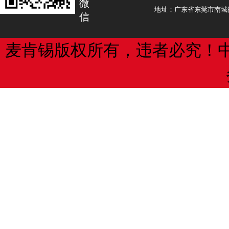
微
提交并打印。
被“驳回”商标抱有做复审会“花冤枉钱”的
地址：广东省东莞市南城街
信
3、提交申请文件，申请人或代理人
不排除部分国家会出现一些商标“驳回
登记申请文件。
情况。然而，事实上，在很多国家，商
麦肯锡版权所有，违者必究！
可能性并不大。而且，即使被驳回，通
4、缴纳申请费，申请文件符合受理
请商标获得保护的可能性也非常大。在
登记机构发出缴费通知，申请人或代理
知识产权小编将简单揭示这些国家的商
缴纳费用。
状，打消国内商标权人畏惧驳回的心理
积极在海外争取商标权，打响国际品牌
5、登记机构受理申请，申请文件符
缴纳申请费的，登记机构在规定的期限
商标的实质审查阶段一般是从两个方
向申请人或代理人发出受理通知书及缴
进行审查：一是绝对理由审查，如与国
近似的商标不能注册；二是相对理由审
6、补正程序，申请文件存在缺陷的
存在在先相同或近似商标。但是，对于
理人应在规定期限内补正，逾期不补正
国家并不进行相对理由审查，即官方不
为撤回;经补正仍不符合登记办法的，登
先相同或近似商标，也不会因为存在在