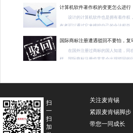
计算机软件著作权的变更怎么进行
设计的计算机软件也是拥有着作权，
有者可以通过它来维护自己的合法权益
售或是转让的时候，就需要进行变更登
国际商标注册遭遇驳回不要怕，复
机软件着作权的变更怎么进行?麦肯锡知
像的大
你了解
在国外注册过商标的国人知道，同在
软件着作权
知识。
样，国际商标注册也常常会出现驳回的
计算机软件着作权的变更怎么进行?
中国被驳回的商标申请，在海外也需要
1、办理流程，填写申请表→提交申
回
的问题吗？
申请费→登记机构受理申请→补正申请文
众所周知，国内商标顺利申请流程为
序)→取得证明注：办理变更或补充登记
审查—实质审查（官方下发驳回阶段）
关注麦肯锡
软件登记概况查询。
段）—注册”五个阶段。据笔者所知，近
扫
申请量一直呈递增趋势。因此，因冲突
一
紧跟麦肯锡脚步
2、填写申请表，在中心网站上，首
回的概率总体也呈逐年递增趋势。由于
扫
带您一同成长
册，然后用户登陆，在线按要求填写申
审的成功率总体偏低的缘故，国内商标
加